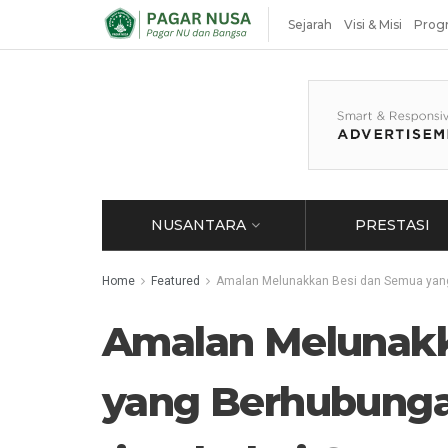
Sejarah
Visi & Misi
Prog
NUSANTARA
PRESTASI
Home
Featured
Amalan Melunakkan Besi dan Semua yang
Amalan Melunakk
yang Berhubunga