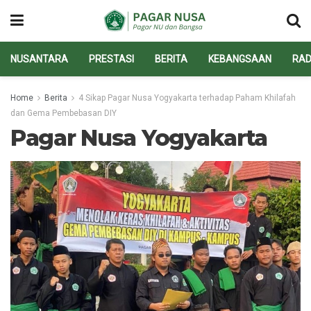
NUSANTARA
PRESTASI
BERITA
KEBANGSAAN
RAD
Home
Berita
4 Sikap Pagar Nusa Yogyakarta terhadap Paham Khilafah
dan Gema Pembebasan DIY
Pagar Nusa Yogyakarta